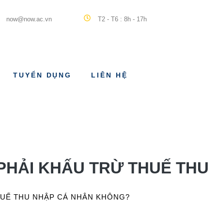
now@now.ac.vn
T2 - T6 : 8h - 17h
TUYỂN DỤNG
LIÊN HỆ
HẢI KHẤU TRỪ THUẾ THU
UẾ THU NHẬP CÁ NHÂN KHÔNG?