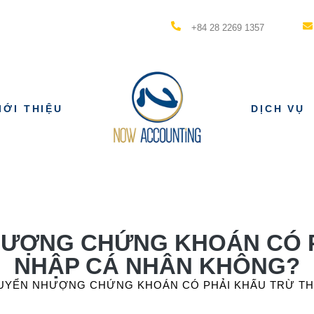
+84 28 2269 1357
IỚI THIỆU
DỊCH VỤ
HƯỢNG CHỨNG KHOÁN CÓ P
NHẬP CÁ NHÂN KHÔNG?
UYỂN NHƯỢNG CHỨNG KHOÁN CÓ PHẢI KHẤU TRỪ TH