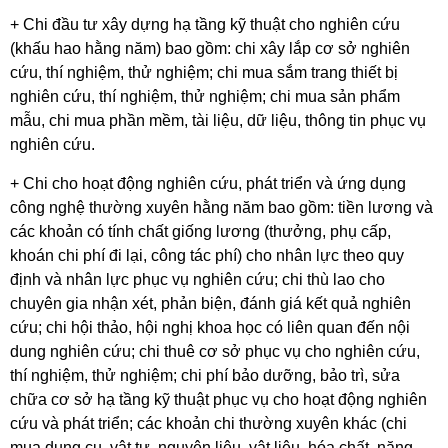
+ Chi đầu tư xây dựng hạ tầng kỹ thuật cho nghiên cứu
(khấu hao hằng năm) bao gồm: chi xây lắp cơ sở nghiên
cứu, thí nghiệm, thử nghiệm; chi mua sắm trang thiết bị
nghiên cứu, thí nghiệm, thử nghiệm; chi mua sản phẩm
mẫu, chi mua phần mềm, tài liệu, dữ liệu, thông tin phục vụ
nghiên cứu.
+ Chi cho hoạt động nghiên cứu, phát triển và ứng dụng
công nghệ thường xuyên hằng năm bao gồm: tiền lương và
các khoản có tính chất giống lương (thưởng, phụ cấp,
khoán chi phí đi lại, công tác phí) cho nhân lực theo quy
định và nhân lực phục vụ nghiên cứu; chi thù lao cho
chuyên gia nhận xét, phản biện, đánh giá kết quả nghiên
cứu; chi hội thảo, hội nghị khoa học có liên quan đến nội
dung nghiên cứu; chi thuê cơ sở phục vụ cho nghiên cứu,
thí nghiệm, thử nghiệm; chi phí bảo dưỡng, bảo trì, sửa
chữa cơ sở hạ tầng kỹ thuật phục vụ cho hoạt động nghiên
cứu và phát triển; các khoản chi thường xuyên khác (chi
mua dụng cụ, vật tư, nguyên liệu, vật liệu, hóa chất, năng