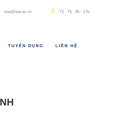
now@now.ac.vn
T2 - T6 : 8h - 17h
TUYỂN DỤNG
LIÊN HỆ
ÌNH