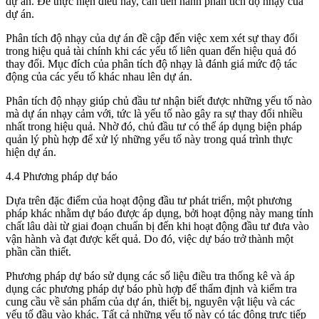
dự án. Để thực hiện điều này, cần tiến hành phân tích độ nhạy của
dự án.
Phân tích độ nhạy của dự án đề cập đến việc xem xét sự thay đổi
trong hiệu quả tài chính khi các yếu tố liên quan đến hiệu quả đó
thay đổi. Mục đích của phân tích độ nhạy là đánh giá mức độ tác
động của các yếu tố khác nhau lên dự án.
Phân tích độ nhạy giúp chủ đầu tư nhận biết được những yếu tố nào
mà dự án nhạy cảm với, tức là yếu tố nào gây ra sự thay đổi nhiều
nhất trong hiệu quả. Nhờ đó, chủ đầu tư có thể áp dụng biện pháp
quản lý phù hợp để xử lý những yếu tố này trong quá trình thực
hiện dự án.
4.4 Phương pháp dự báo
Dựa trên đặc điểm của hoạt động đầu tư phát triển, một phương
pháp khác nhằm dự báo được áp dụng, bởi hoạt động này mang tính
chất lâu dài từ giai đoạn chuẩn bị đến khi hoạt động đầu tư đưa vào
vận hành và đạt được kết quả. Do đó, việc dự báo trở thành một
phần cần thiết.
Phương pháp dự báo sử dụng các số liệu điều tra thống kê và áp
dụng các phương pháp dự báo phù hợp để thẩm định và kiểm tra
cung cầu về sản phẩm của dự án, thiết bị, nguyên vật liệu và các
yếu tố đầu vào khác. Tất cả những yếu tố này có tác động trực tiếp