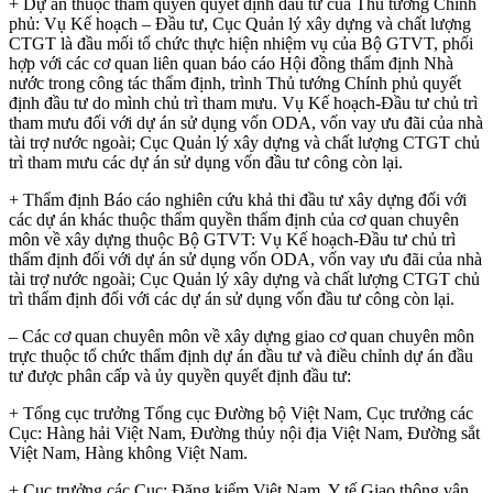
+ Dự án thuộc thẩm quyền quyết định đầu tư của Thủ tướng Chính
phủ: Vụ Kế hoạch – Đầu tư, Cục Quản lý xây dựng và chất lượng
CTGT là đầu mối tổ chức thực hiện nhiệm vụ của Bộ GTVT, phối
hợp với các cơ quan liên quan báo cáo Hội đồng thẩm định Nhà
nước trong công tác thẩm định, trình Thủ tướng Chính phủ quyết
định đầu tư do mình chủ trì tham mưu. Vụ Kế hoạch-Đầu tư chủ trì
tham mưu đối với dự án sử dụng vốn ODA, vốn vay ưu đãi của nhà
tài trợ nước ngoài; Cục Quản lý xây dựng và chất lượng CTGT chủ
trì tham mưu các dự án sử dụng vốn đầu tư công còn lại.
+ Thẩm định Báo cáo nghiên cứu khả thi đầu tư xây dựng đối với
các dự án khác thuộc thẩm quyền thẩm định của cơ quan chuyên
môn về xây dựng thuộc Bộ GTVT: Vụ Kế hoạch-Đầu tư chủ trì
thẩm định đối với dự án sử dụng vốn ODA, vốn vay ưu đãi của nhà
tài trợ nước ngoài; Cục Quản lý xây dựng và chất lượng CTGT chủ
trì thẩm định đối với các dự án sử dụng vốn đầu tư công còn lại.
– Các cơ quan chuyên môn về xây dựng giao cơ quan chuyên môn
trực thuộc tổ chức thẩm định dự án đầu tư và điều chỉnh dự án đầu
tư được phân cấp và ủy quyền quyết định đầu tư:
+ Tổng cục trưởng Tổng cục Đường bộ Việt Nam, Cục trưởng các
Cục: Hàng hải Việt Nam, Đường thủy nội địa Việt Nam, Đường sắt
Việt Nam, Hàng không Việt Nam.
+ Cục trưởng các Cục: Đăng kiểm Việt Nam, Y tế Giao thông vận