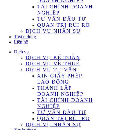
DOANH NGHIỆP
TÀI CHÍNH DOANH
NGHIỆP
TƯ VẤN ĐẦU TƯ
QUẢN TRỊ RỦI RO
DỊCH VỤ NHÂN SỰ
Tuyển dụng
Liên hệ
Dịch vụ
DỊCH VỤ KẾ TOÁN
DỊCH VỤ VỀ THUẾ
DỊCH VỤ TƯ VẤN
XIN GIẤY PHÉP
LAO ĐỘNG
THÀNH LẬP
DOANH NGHIỆP
TÀI CHÍNH DOANH
NGHIỆP
TƯ VẤN ĐẦU TƯ
QUẢN TRỊ RỦI RO
DỊCH VỤ NHÂN SỰ