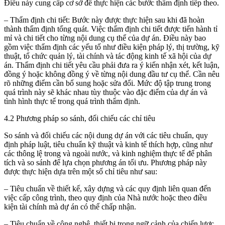
Điều này cung cấp cơ sở để thực hiện các bước thẩm định tiếp theo.
– Thẩm định chi tiết: Bước này được thực hiện sau khi đã hoàn
thành thẩm định tổng quát. Việc thẩm định chi tiết được tiến hành tỉ
mỉ và chi tiết cho từng nội dung cụ thể của dự án. Điều này bao
gồm việc thẩm định các yếu tố như điều kiện pháp lý, thị trường, kỹ
thuật, tổ chức quản lý, tài chính và tác động kinh tế xã hội của dự
án. Thẩm định chi tiết yêu cầu phải đưa ra ý kiến nhận xét, kết luận,
đồng ý hoặc không đồng ý về từng nội dung đầu tư cụ thể. Cần nêu
rõ những điểm cần bổ sung hoặc sửa đổi. Mức độ tập trung trong
quá trình này sẽ khác nhau tùy thuộc vào đặc điểm của dự án và
tình hình thực tế trong quá trình thẩm định.
4.2 Phương pháp so sánh, đối chiếu các chỉ tiêu
So sánh và đối chiếu các nội dung dự án với các tiêu chuẩn, quy
định pháp luật, tiêu chuẩn kỹ thuật và kinh tế thích hợp, cũng như
các thông lệ trong và ngoài nước, và kinh nghiệm thực tế để phân
tích và so sánh để lựa chọn phương án tối ưu. Phương pháp này
được thực hiện dựa trên một số chỉ tiêu như sau:
– Tiêu chuẩn về thiết kế, xây dựng và các quy định liên quan đến
việc cấp công trình, theo quy định của Nhà nước hoặc theo điều
kiện tài chính mà dự án có thể chấp nhận.
– Tiêu chuẩn về công nghệ, thiết bị trong ngữ cảnh của chiến lược