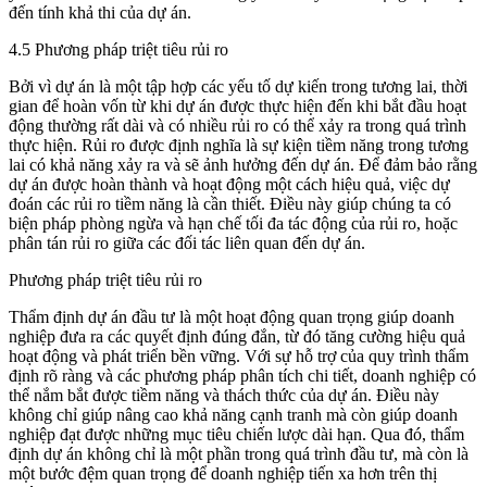
đến tính khả thi của dự án.
4.5 Phương pháp triệt tiêu rủi ro
Bởi vì dự án là một tập hợp các yếu tố dự kiến trong tương lai, thời
gian để hoàn vốn từ khi dự án được thực hiện đến khi bắt đầu hoạt
động thường rất dài và có nhiều rủi ro có thể xảy ra trong quá trình
thực hiện. Rủi ro được định nghĩa là sự kiện tiềm năng trong tương
lai có khả năng xảy ra và sẽ ảnh hưởng đến dự án. Để đảm bảo rằng
dự án được hoàn thành và hoạt động một cách hiệu quả, việc dự
đoán các rủi ro tiềm năng là cần thiết. Điều này giúp chúng ta có
biện pháp phòng ngừa và hạn chế tối đa tác động của rủi ro, hoặc
phân tán rủi ro giữa các đối tác liên quan đến dự án.
Phương pháp triệt tiêu rủi ro
Thẩm định dự án đầu tư là một hoạt động quan trọng giúp doanh
nghiệp đưa ra các quyết định đúng đắn, từ đó tăng cường hiệu quả
hoạt động và phát triển bền vững. Với sự hỗ trợ của quy trình thẩm
định rõ ràng và các phương pháp phân tích chi tiết, doanh nghiệp có
thể nắm bắt được tiềm năng và thách thức của dự án. Điều này
không chỉ giúp nâng cao khả năng cạnh tranh mà còn giúp doanh
nghiệp đạt được những mục tiêu chiến lược dài hạn. Qua đó, thẩm
định dự án không chỉ là một phần trong quá trình đầu tư, mà còn là
một bước đệm quan trọng để doanh nghiệp tiến xa hơn trên thị