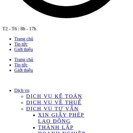
T2 - T6 : 8h - 17h
Trang chủ
Tin tức
Giới thiệu
Trang chủ
Tin tức
Giới thiệu
Dịch vụ
DỊCH VỤ KẾ TOÁN
DỊCH VỤ VỀ THUẾ
DỊCH VỤ TƯ VẤN
XIN GIẤY PHÉP
LAO ĐỘNG
THÀNH LẬP