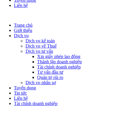
Tuyển dụng
Liên hệ
Trang chủ
Giới thiệu
Dịch vụ
Dịch vụ kế toán
Dịch vụ về Thuế
Dịch vụ tư vấn
Xin giấy phép lao động
Thành lập doanh nghiệp
Tài chính doanh nghiệp
Tư vấn đầu tư
Quản trị rủi ro
Dịch vụ nhân sự
Tuyển dụng
Tin tức
Liên hệ
Tài chính doanh nghiệp