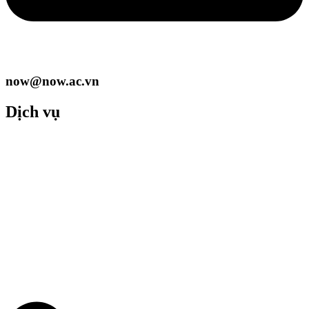
now@now.ac.vn
Dịch vụ