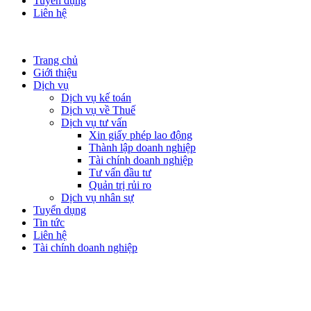
Tuyển dụng
Liên hệ
Trang chủ
Giới thiệu
Dịch vụ
Dịch vụ kế toán
Dịch vụ về Thuế
Dịch vụ tư vấn
Xin giấy phép lao động
Thành lập doanh nghiệp
Tài chính doanh nghiệp
Tư vấn đầu tư
Quản trị rủi ro
Dịch vụ nhân sự
Tuyển dụng
Tin tức
Liên hệ
Tài chính doanh nghiệp