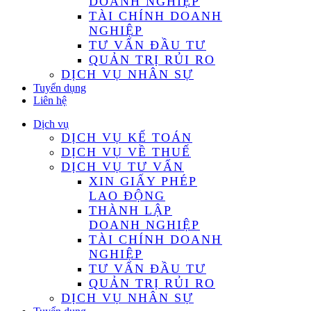
DOANH NGHIỆP
TÀI CHÍNH DOANH
NGHIỆP
TƯ VẤN ĐẦU TƯ
QUẢN TRỊ RỦI RO
DỊCH VỤ NHÂN SỰ
Tuyển dụng
Liên hệ
Dịch vụ
DỊCH VỤ KẾ TOÁN
DỊCH VỤ VỀ THUẾ
DỊCH VỤ TƯ VẤN
XIN GIẤY PHÉP
LAO ĐỘNG
THÀNH LẬP
DOANH NGHIỆP
TÀI CHÍNH DOANH
NGHIỆP
TƯ VẤN ĐẦU TƯ
QUẢN TRỊ RỦI RO
DỊCH VỤ NHÂN SỰ