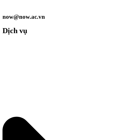
now@now.ac.vn
Dịch vụ