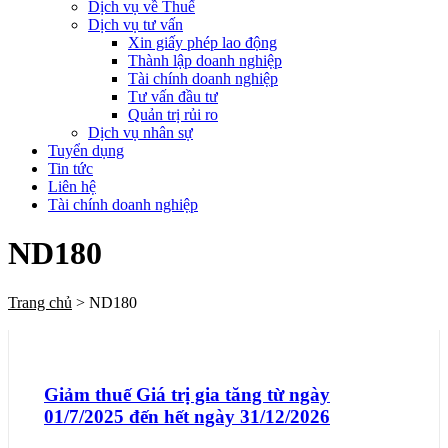
Dịch vụ về Thuế
Dịch vụ tư vấn
Xin giấy phép lao động
Thành lập doanh nghiệp
Tài chính doanh nghiệp
Tư vấn đầu tư
Quản trị rủi ro
Dịch vụ nhân sự
Tuyển dụng
Tin tức
Liên hệ
Tài chính doanh nghiệp
ND180
Trang chủ
>
ND180
Giảm thuế Giá trị gia tăng từ ngày
01/7/2025 đến hết ngày 31/12/2026