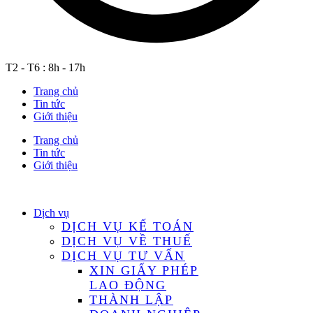
T2 - T6 : 8h - 17h
Trang chủ
Tin tức
Giới thiệu
Trang chủ
Tin tức
Giới thiệu
Dịch vụ
DỊCH VỤ KẾ TOÁN
DỊCH VỤ VỀ THUẾ
DỊCH VỤ TƯ VẤN
XIN GIẤY PHÉP
LAO ĐỘNG
THÀNH LẬP