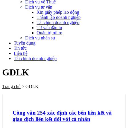
Dịch vụ về Thuế
Dịch vụ tư vấn
Xin giấy phép lao động
Thành lập doanh nghiệp
Tài chính doanh nghiệp
Tư vấn đầu tư
Quản trị rủi ro
Dịch vụ nhân sự
Tuyển dụng
Tin tức
Liên hệ
Tài chính doanh nghiệp
GDLK
Trang chủ
>
GDLK
Công văn 254 xác định các bên liên kết và
giao dịch liên kết đối với cá nhân