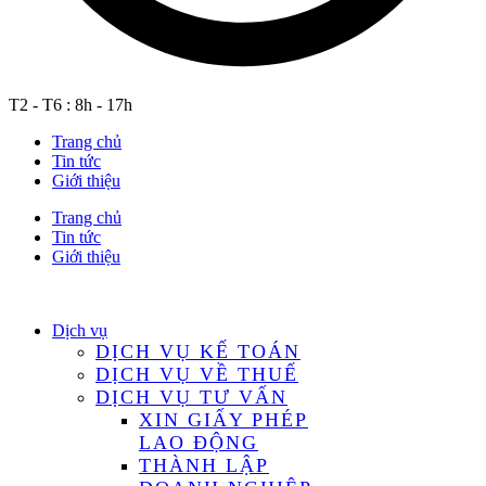
T2 - T6 : 8h - 17h
Trang chủ
Tin tức
Giới thiệu
Trang chủ
Tin tức
Giới thiệu
Dịch vụ
DỊCH VỤ KẾ TOÁN
DỊCH VỤ VỀ THUẾ
DỊCH VỤ TƯ VẤN
XIN GIẤY PHÉP
LAO ĐỘNG
THÀNH LẬP