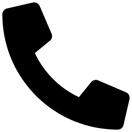
Chuyển
đến
nội
dung