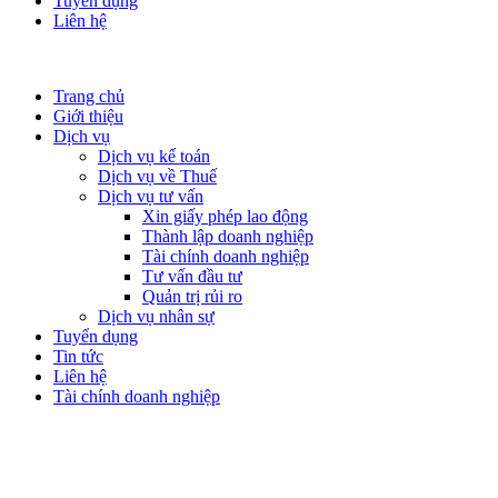
Tuyển dụng
Liên hệ
Trang chủ
Giới thiệu
Dịch vụ
Dịch vụ kế toán
Dịch vụ về Thuế
Dịch vụ tư vấn
Xin giấy phép lao động
Thành lập doanh nghiệp
Tài chính doanh nghiệp
Tư vấn đầu tư
Quản trị rủi ro
Dịch vụ nhân sự
Tuyển dụng
Tin tức
Liên hệ
Tài chính doanh nghiệp