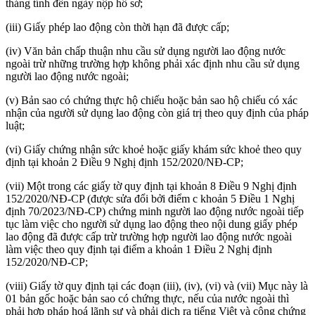
tháng tính đến ngày nộp hồ sơ;
(iii) Giấy phép lao động còn thời hạn đã được cấp;
(iv) Văn bản chấp thuận nhu cầu sử dụng người lao động nước
ngoài trừ những trường hợp không phải xác định nhu cầu sử dụng
người lao động nước ngoài;
(v) Bản sao có chứng thực hộ chiếu hoặc bản sao hộ chiếu có xác
nhận của người sử dụng lao động còn giá trị theo quy định của pháp
luật;
(vi) Giấy chứng nhận sức khoẻ hoặc giấy khám sức khoẻ theo quy
định tại khoản 2 Điều 9 Nghị định 152/2020/NĐ-CP;
(vii) Một trong các giấy tờ quy định tại khoản 8 Điều 9 Nghị định
152/2020/NĐ-CP (được sửa đổi bởi điểm c khoản 5 Điều 1 Nghị
định 70/2023/NĐ-CP) chứng minh người lao động nước ngoài tiếp
tục làm việc cho người sử dụng lao động theo nội dung giấy phép
lao động đã được cấp trừ trường hợp người lao động nước ngoài
làm việc theo quy định tại điểm a khoản 1 Điều 2 Nghị định
152/2020/NĐ-CP;
(viii) Giấy tờ quy định tại các đoạn (iii), (iv), (vi) và (vii) Mục này là
01 bản gốc hoặc bản sao có chứng thực, nếu của nước ngoài thì
phải hợp pháp hoá lãnh sự và phải dịch ra tiếng Việt và công chứng