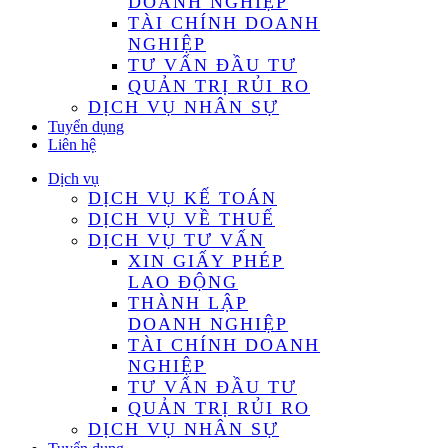
DOANH NGHIỆP
TÀI CHÍNH DOANH
NGHIỆP
TƯ VẤN ĐẦU TƯ
QUẢN TRỊ RỦI RO
DỊCH VỤ NHÂN SỰ
Tuyển dụng
Liên hệ
Dịch vụ
DỊCH VỤ KẾ TOÁN
DỊCH VỤ VỀ THUẾ
DỊCH VỤ TƯ VẤN
XIN GIẤY PHÉP
LAO ĐỘNG
THÀNH LẬP
DOANH NGHIỆP
TÀI CHÍNH DOANH
NGHIỆP
TƯ VẤN ĐẦU TƯ
QUẢN TRỊ RỦI RO
DỊCH VỤ NHÂN SỰ