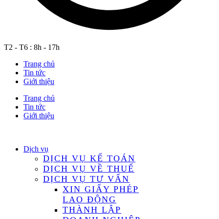
T2 - T6 : 8h - 17h
Trang chủ
Tin tức
Giới thiệu
Trang chủ
Tin tức
Giới thiệu
Dịch vụ
DỊCH VỤ KẾ TOÁN
DỊCH VỤ VỀ THUẾ
DỊCH VỤ TƯ VẤN
XIN GIẤY PHÉP
LAO ĐỘNG
THÀNH LẬP