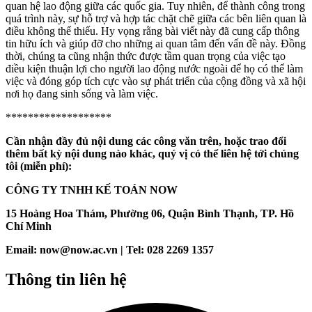
quan hệ lao động giữa các quốc gia. Tuy nhiên, để thành công trong
quá trình này, sự hỗ trợ và hợp tác chặt chẽ giữa các bên liên quan là
điều không thể thiếu. Hy vọng rằng bài viết này đã cung cấp thông
tin hữu ích và giúp đỡ cho những ai quan tâm đến vấn đề này. Đồng
thời, chúng ta cũng nhận thức được tầm quan trọng của việc tạo
điều kiện thuận lợi cho người lao động nước ngoài để họ có thể làm
việc và đóng góp tích cực vào sự phát triển của cộng đồng và xã hội
nơi họ đang sinh sống và làm việc.
*******************
Cần nhận đầy đủ nội dung các công văn trên, hoặc trao đổi
thêm bất kỳ nội dung nào khác, quý vị có thể liên hệ tới chúng
tôi (miễn phí):
CÔNG TY TNHH KẾ TOÁN NOW
15 Hoàng Hoa Thám, Phường 06, Quận Bình Thạnh, TP. Hồ
Chí Minh
Email: now@now.ac.vn | Tel: 028 2269 1357
Thông tin liên hệ