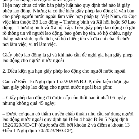
Hiện nay chưa có văn bản pháp luật nào quy định thế nào là giấy
phép lao động. Nhưng ta có thể hiểu giấy phép lao động là văn bản
cho phép người nước ngoài làm việc hợp pháp tại Việt Nam, do Cục
việc làm thuộc Bộ Lao động – Thương binh và Xã hội hoặc Sở Lao
động – Thương binh và Xã hội cấp. Trên giấy phép lao động có ghi
rõ thông tin về người lao động, bao gồm họ tên, số hộ chiếu, ngày
tháng năm sinh, quốc tịch, số hộ chiếu; tên và địa chỉ của tổ chức
nơi làm việc, vị trí làm việc.
Giấy phép lao động là gì và khi nào cần đề nghị gia hạn giấy phép
lao động cho người nước ngoài
2. Điều kiện gia hạn giấy phép lao động cho người nước ngoài
Căn cứ Điều 16 Nghị định 152/2020/NĐ-CP, điều kiện được gia
hạn giấy phép lao động cho người nước ngoài bao gồm:
– Giấy phép lao động đã được cấp còn thời hạn ít nhất 05 ngày
nhưng không quá 45 ngày;
– Được cơ quan có thẩm quyền chấp thuận nhu cầu sử dụng người
lao động nước ngoài quy định tại Điều 4 hoặc Điều 5 Nghị định
152/2020/NĐ-CP (được sửa đổi bởi khoản 2 và điểm a khoản 13
Điều 1 Nghị định 70/2023/NĐ-CP);