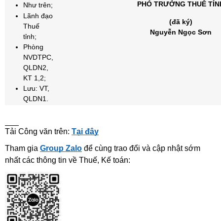
PHÓ TRƯỞNG THUẾ TỈN
Như trên;
Lãnh đạo
(đã ký)
Thuế
Nguyễn Ngọc Sơn
tỉnh;
Phòng
NVDTPC,
QLDN2,
KT 1,2;
Lưu: VT,
QLDN1.
Tải Công văn trên:
Tại đây
Tham gia
Group Zalo
để cùng trao đổi và cập nhật sớm
nhất các thông tin về Thuế, Kế toán: