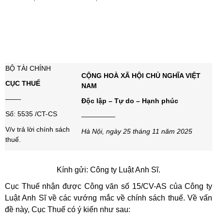
BỘ TÀI CHÍNH
CỘNG HOÀ XÃ HỘI CHỦ NGHĨA VIỆT
CỤC THUẾ
NAM
——-
Độc lập – Tự do – Hạnh phúc
Số: 5535 /CT-CS
—————
V/v trả lời chính sách
Hà Nội, ngày 25 tháng 11 năm 2025
thuế.
Kính gửi: Công ty Luật Anh Sĩ.
Cục Thuế nhận được Công văn số 15/CV-AS của Công ty
Luật Anh Sĩ về các vướng mắc về chính sách thuế. Về vấn
đề này, Cục Thuế có ý kiến như sau: