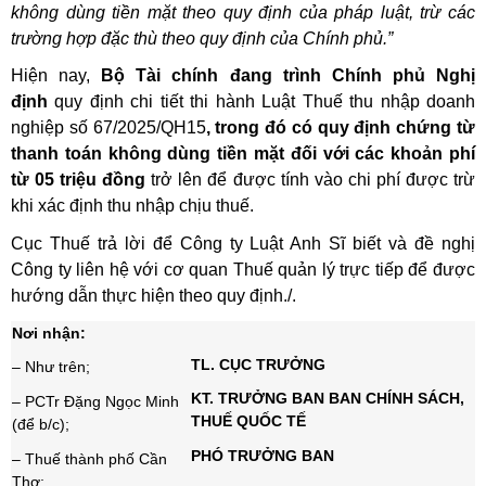
không dùng tiền mặt theo quy định của pháp luật, trừ các
trường hợp đặc thù theo quy định của Chính phủ.”
Hiện nay,
Bộ Tài chính đang trình Chính phủ Nghị
định
quy định chi tiết thi hành Luật Thuế thu nhập doanh
nghiệp số 67/2025/QH15
, trong đó có quy định chứng từ
thanh toán không dùng tiền mặt đối với các khoản phí
từ 05 triệu đồng
trở lên để được tính vào chi phí được trừ
khi xác định thu nhập chịu thuế.
Cục Thuế trả lời để Công ty Luật Anh Sĩ biết và đề nghị
Công ty liên hệ với cơ quan Thuế quản lý trực tiếp để được
hướng dẫn thực hiện theo quy định./.
Nơi nhận:
TL. CỤC TRƯỞNG
– Như trên;
KT. TRƯỞNG BAN BAN CHÍNH SÁCH,
– PCTr Đặng Ngọc Minh
THUẾ QUỐC TẾ
(để b/c);
PHÓ TRƯỞNG BAN
– Thuế thành phố Cần
Thơ;