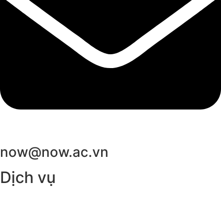
now@now.ac.vn
Dịch vụ