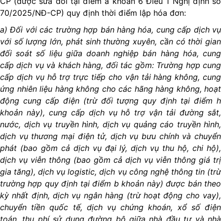
CP (được sửa đổi tại điểm a khoản 6 Điều 1 Nghị định số
70/2025/NĐ-CP) quy định thời điểm lập hóa đơn:
a) Đối với các trường hợp bán hàng hóa, cung cấp dịch vụ
với số lượng lớn, phát sinh thường xuyên, cần có thời gian
đối soát số liệu giữa doanh nghiệp bán hàng hóa, cung
cấp dịch vụ và khách hàng, đối tác gồm: Trường hợp cung
cấp dịch vụ hỗ trợ trực tiếp cho vận tải hàng không, cung
ứng nhiên liệu hàng không cho các hãng hàng không, hoạt
động cung cấp điện (trừ đối tượng quy định tại điểm h
khoản này), cung cấp dịch vụ hỗ trợ vận tải đường sắt,
nước, dịch vụ truyền hình, dịch vụ quảng cáo truyền hình,
dịch vụ thương mại điện tử, dịch vụ bưu chính và chuyển
phát (bao gồm cả dịch vụ đại lý, dịch vụ thu hộ, chi hộ),
dịch vụ viễn thông (bao gồm cả dịch vụ viễn thông giá trị
gia tăng), dịch vụ logistic, dịch vụ công nghệ thông tin (trừ
trường hợp quy định tại điểm b khoản này) được bán theo
kỳ nhất định, dịch vụ ngân hàng (trừ hoạt động cho vay),
chuyển tiền quốc tế, dịch vụ chứng khoán, xổ số điện
toán, thu phí sử dụng đường bộ giữa nhà đầu tư và nhà