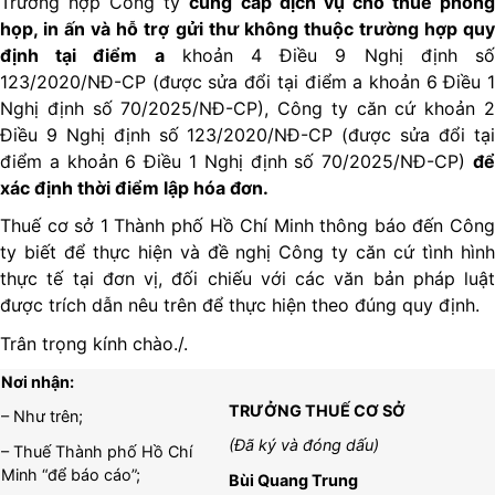
Trường hợp Công ty
cung cấp dịch vụ cho thuê phòn
họp, in ấn và hỗ trợ gửi thư không thuộc trường hợp quy
định tại điểm a
khoản 4 Điều 9 Nghị định s
123/2020/NĐ-CP (được sửa đổi tại điểm a khoản 6 Điều 1
Nghị định số 70/2025/NĐ-CP), Công ty căn cứ khoản 2
Điều 9 Nghị định số 123/2020/NĐ-CP (được sửa đổi tại
điểm a khoản 6 Điều 1 Nghị định số 70/2025/NĐ-CP)
để
xác định thời điểm lập hóa đơn.
Thuế cơ sở 1 Thành phố Hồ Chí Minh thông báo đến Công
ty biết để thực hiện và đề nghị Công ty căn cứ tình hình
thực tế tại đơn vị, đối chiếu với các văn bản pháp luật
được trích dẫn nêu trên để thực hiện theo đúng quy định.
Trân trọng kính chào./.
Nơi nhận:
TRƯỞNG THUẾ CƠ SỞ
– Như trên;
(Đã ký và đóng dấu)
– Thuế Thành phố Hồ Chí
Minh “để báo cáo”;
Bùi Quang Trung