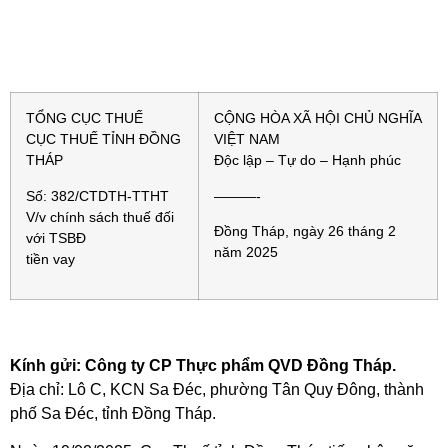
TỔNG CỤC THUẾ
CỘNG HÒA XÃ HỘI CHỦ NGHĨA
CỤC THUẾ TỈNH ĐỒNG
VIỆT NAM
THÁP
Độc lập – Tự do – Hạnh phúc
Số: 382/CTDTH-TTHT
———-
V/v chính sách thuế đối
Đồng Tháp, ngày 26 tháng 2
với TSBĐ
năm 2025
tiền vay
Kính gửi: Công ty CP Thực phẩm QVD Đồng Tháp.
Địa chỉ: Lô C, KCN Sa Đéc, phường Tân Quy Đông, thành
phố Sa Đéc, tỉnh Đồng Tháp.