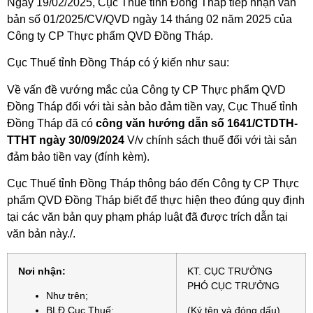
Ngày 19/02/2025, Cục Thuế tỉnh Đồng Tháp tiếp nhận văn
bản số 01/2025/CV/QVD ngày 14 tháng 02 năm 2025 của
Công ty CP Thực phẩm QVD Đồng Tháp.
Cục Thuế tỉnh Đồng Tháp có ý kiến như sau:
Về vấn đề vướng mắc của Công ty CP Thực phẩm QVD
Đồng Tháp đối với tài sản bảo đảm tiền vay, Cục Thuế tỉnh
Đồng Tháp đã có
công văn hướng dẫn số 1641/CTDTH-
TTHT ngày 30/09/2024
V/v chính sách thuế đối với tài sản
đảm bảo tiền vay (đính kèm).
Cục Thuế tỉnh Đồng Tháp thông báo đến Công ty CP Thực
phẩm QVD Đồng Tháp biết để thực hiện theo đúng quy định
tại các văn bản quy phạm pháp luật đã được trích dẫn tại
văn bản này./.
Nơi nhận:
KT. CỤC TRƯỞNG
PHÓ CỤC TRƯỞNG
Như trên;
BLĐ Cục Thuế;
(Ký tên và đóng dấu)