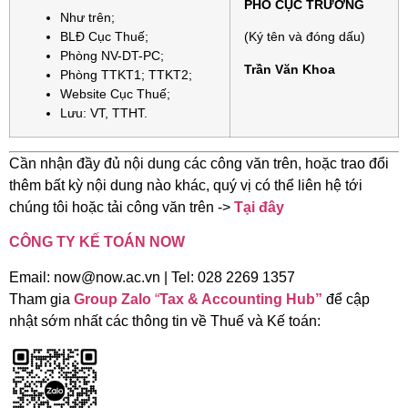
PHÓ CỤC TRƯỞNG
Như trên;
BLĐ Cục Thuế;
(Ký tên và đóng dấu)
Phòng NV-DT-PC;
Trần Văn Khoa
Phòng TTKT1; TTKT2;
Website Cục Thuế;
Lưu: VT, TTHT.
Cần nhận đầy đủ nội dung các công văn trên, hoặc trao đổi
thêm bất kỳ nội dung nào khác, quý vị có thể liên hệ tới
chúng tôi hoặc tải công văn trên ->
Tại đây
CÔNG TY KẾ TOÁN NOW
Email: now@now.ac.vn | Tel: 028 2269 1357
Tham gia
Group Zalo
“
Tax & Accounting Hub”
để cập
nhật sớm nhất các thông tin về Thuế và Kế toán: