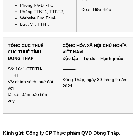
Phòng NV-DT-PC;
Đoàn Hữu Hiếu
Phòng TTKT1; TTKT2;
Website Cục Thuế;
Lưu: VT, TTHT.
TỔNG CỤC THUẾ
CỘNG HÒA XÃ HỘI CHỦ NGHĨA
CỤC THUẾ TỈNH
VIỆT NAM
ĐỒNG THÁP
Độc lập – Tự do – Hạnh phúc
Số: 1641/CTDTH-
———-
TTHT
Đồng Tháp, ngày 30 tháng 9 năm
V/v chính sách thuế đối
2024
với
tài sản đảm bảo tiền
vay
Kính gửi: Công ty CP Thực phẩm QVD Đồng Tháp.