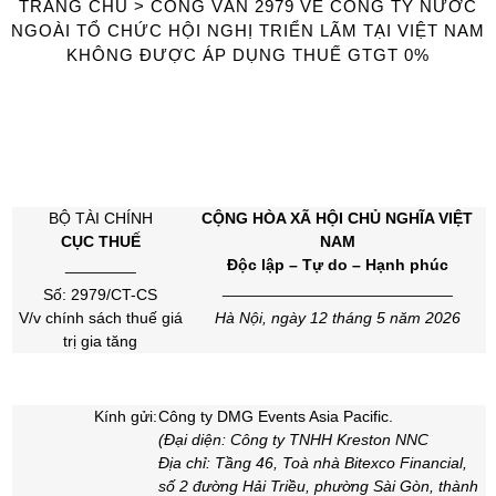
TRANG CHỦ
>
CÔNG VĂN 2979 VỀ CÔNG TY NƯỚC
NGOÀI TỔ CHỨC HỘI NGHỊ TRIỂN LÃM TẠI VIỆT NAM
KHÔNG ĐƯỢC ÁP DỤNG THUẾ GTGT 0%
BỘ TÀI CHÍNH
CỘNG HÒA XÃ HỘI CHỦ NGHĨA VIỆT
CỤC THUẾ
NAM
________
Độc lập – Tự do – Hạnh phúc
__________________________
Số: 2979/CT-CS
V/v chính sách thuế giá
Hà Nội, ngày 12 tháng 5 năm 2026
trị gia tăng
Kính gửi:
Công ty DMG Events Asia Pacific.
(Đại diện: Công ty TNHH Kreston NNC
Địa chỉ: Tầng 46, Toà nhà Bitexco Financial,
số 2 đường Hải Triều, phường Sài Gòn, thành