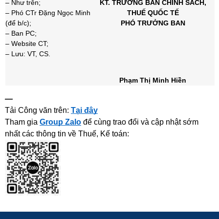
– Như trên;
KT. TRƯỞNG BAN CHÍNH SÁCH,
– Phó CTr Đặng Ngọc Minh
THUẾ QUỐC TẾ
(để b/c);
PHÓ TRƯỞNG BAN
– Ban PC;
– Website CT;
– Lưu: VT, CS.
Phạm Thị Minh Hiền
—
Tải Công văn trên:
Tại đây
Tham gia
Group Zalo
để cùng trao đổi và cập nhật sớm
nhất các thông tin về Thuế, Kế toán: