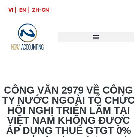
VI
EN
ZH-CN
CÔNG VĂN 2979 VỀ CÔNG
TY NƯỚC NGOÀI TỔ CHỨC
HỘI NGHỊ TRIỂN LÃM TẠI
VIỆT NAM KHÔNG ĐƯỢC
ÁP DỤNG THUẾ GTGT 0%