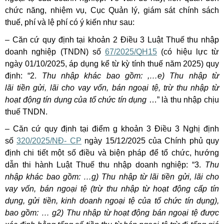
chức năng, nhiệm vụ, Cục Quản lý, giám sát chính sách
thuế, phí và lệ phí có ý kiến như sau:
– Căn cứ quy định tại khoản 2 Điều 3 Luật Thuế thu nhập
doanh nghiệp (TNDN) số
67/2025/QH15
(có hiệu lực từ
ngày 01/10/2025, áp dụng kể từ kỳ tính thuế năm 2025) quy
định: “2.
Thu nhập khác bao gồm: ,…e) Thu nhập từ
lãi tiền gửi, lãi cho vay vốn, bán ngoại tệ, trừ thu nhập từ
hoạt động tín dụng của tổ chức tín dụng
…” là thu nhập chịu
thuế TNDN.
– Căn cứ quy định tại điểm g khoản 3 Điều 3 Nghị định
số
320/2025/NĐ- CP
ngày 15/12/2025 của Chính phủ quy
định chi tiết một số điều và biện pháp để tổ chức, hướng
dẫn thi hành Luật Thuế thu nhập doanh nghiệp: “3.
Thu
nhập khác bao gồm: …g) Thu nhập từ lãi tiền gửi, lãi cho
vay vốn, bán ngoại tệ (trừ thu nhập từ hoạt động cấp tín
dụng, gửi tiền, kinh doanh ngoại tệ của tổ chức tín dụng),
bao gồm: … g2) Thu nhập từ hoạt động bán ngoại tệ được