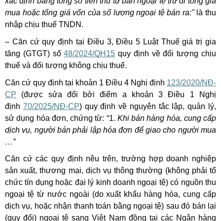
xác định bằng tổng số tiền thu từ bán ngoại tệ trừ đi tổng giá
mua hoặc tổng giá vốn của số lượng ngoại tệ bán ra:"
là thu
nhập chịu thuế TNDN.
– Căn cứ quy định tại Điều 3, Điều 5 Luật Thuế giá trị gia
tăng (GTGT) số
48/2024/QH15
quy định về đối tượng chịu
thuế và đối tượng không chịu thuế.
Căn cứ quy định tại khoản 1 Điều 4 Nghị định
123/2020/NĐ-
CP
(được sửa đổi bởi điểm a khoản 3 Điều 1 Nghị
định
70/2025/NĐ-CP
) quy định về nguyên tắc lập, quản lý,
sử dụng hóa đơn, chứng từ: “1.
Khi bán hàng hóa, cung cấp
dịch vụ, người bán phải lập hóa đơn để giao cho người mua
…”
Căn cứ các quy định nêu trên, trường hợp doanh nghiệp
sản xuất, thương mại, dịch vụ thông thường (không phải tổ
chức tín dụng hoặc đại lý kinh doanh ngoại tệ) có nguồn thu
ngoại tệ từ nước ngoài (do xuất khẩu hàng hóa, cung cấp
dịch vụ, hoặc nhận thanh toán bằng ngoại tệ) sau đó bán lại
(quy đổi) ngoại tệ sang Việt Nam đồng tại các Ngân hàng