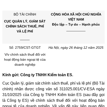
BỘ TÀI CHÍNH
CỘNG HÒA XÃ HỘI CHỦ NGHĨA
VIỆT NAM
CỤC QUẢN LÝ, GIÁM SÁT
Độc lập – Tự do – Hạnh phúc
CHÍNH SÁCH THUẾ, PHÍ
__________
VÀ LỆ PHÍ
_____
Số: 2759/CST-GTGT
Hà Nội, ngày 26 tháng 12 năm 2025
V/v chính sách thuế đối với
hoạt động bán ngoại tệ của
doanh nghiệp
Kính gửi: Công ty TNHH Kiểm toán ES.
Cục Quản lý, giám sát chính sách thuế, phí và lệ phí (Bộ Tài
chính) nhận được công văn số 311025.001/CV-ESA ngày
31/10/2025 của Công ty TNHH Kiểm toán ES (sau đây gọi
là Công ty ES) về chính sách thuế đối với hoạt động bán
ngoại tệ của doanh nghiệp. Về vấn đề này, liên quan đến