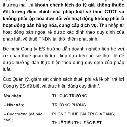
thương mại thì
khoản chênh lệch do tỷ giá không thuộc
đối tượng điều chỉnh của pháp luật về thuế GTGT và
không phải lập hóa đơn đối với hoạt động không phải là
hoạt động bán hàng hóa, cung cấp dịch vụ
. Thu nhập từ
hoạt động bán ngoại tệ được xác định theo quy định của
pháp luật về thuế TNDN tại thời điểm phát sinh.
Đề nghị Công ty ES hướng dẫn doanh nghiệp liên hệ với
cơ quan thuế quản lý trực tiếp dựa trên hồ sơ thực tế để
được hướng dẫn thực hiện theo đúng quy định của pháp
luật.
Cục Quản lý, giám sát chính sách thuế, phí và lệ phí trả lời
Công ty ES đê biết và thực hiện đúng quy định./.
Nơi nhận:
TL. CỤC TRƯỞNG
– Như trên;
TRƯỞNG PHÒNG
– Cục trưởng (để báo
PHÒNG THUẾ GIÁ TRỊ GIA TĂNG,
cáo);
THUẾ TIÊU THỤ ĐẶC BIỆT