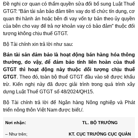
Đề nghị cơ quan có thẩm quyền sửa đổi bổ sung Luật Thuế
GTGT: “Bán tài sản bảo đảm tiền vay do tổ chức tín dụng, cơ
quan thi hành án hoặc bên đi vay vốn tự bản theo ủy quyền
của bên cho vay để trả nợ khoản vay có bảo đảm” thuộc đối
tượng không chịu thuế GTGT.
Bộ Tài chính xin trả lời như sau:
Bán tài sản đảm bảo là hoạt động bán hàng hóa thông
thường, do vậy, để đảm bảo tính liên hoàn của thuế
GTGT thì hoạt động này thuộc đối tượng chịu thuế
GTGT
. Theo đó, toàn bộ thuế GTGT đầu vào sẽ được khấu
trừ. Kiến nghị này đã được giải trình trong quá trình xây
dựng Luật Thuế GTGT số 48/2024/QH15.
Bộ Tài chính trả lời để Ngân hàng Nông nghiệp và Phát
triển nông thôn Việt Nam được biết./.
Nơi nhận:
TL. BỘ TRƯỞNG
– Như trên;
KT. CỤC TRƯỞNG CỤC QUẢN