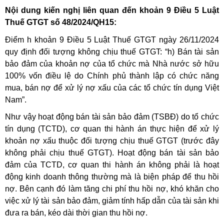
Nội dung kiến nghị liên quan đến khoản 9 Điều 5 Luật
Thuế GTGT số 48/2024/QH15:
Điểm h khoản 9 Điều 5 Luật Thuế GTGT ngày 26/11/2024
quy định đối tượng không chịu thuế GTGT: “h) Bán tài sản
bảo đảm của khoản nợ của tổ chức mà Nhà nước sở hữu
100% vốn điều lệ do Chính phủ thành lập có chức năng
mua, bán nợ để xử lý nợ xấu của các tổ chức tín dụng Việt
Nam”.
Như vậy hoạt động bán tài sản bảo đảm (TSBĐ) do tổ chức
tín dụng (TCTD), cơ quan thi hành án thực hiện để xử lý
khoản nợ xấu thuộc đối tượng chịu thuế GTGT (trước đây
không phải chịu thuế GTGT). Hoạt động bán tài sản bảo
đảm của TCTD, cơ quan thi hành án không phải là hoạt
động kinh doanh thông thường mà là biện pháp để thu hồi
nợ. Bên cạnh đó làm tăng chi phí thu hồi nợ, khó khăn cho
việc xử lý tài sản bảo đảm, giảm tính hấp dẫn của tài sản khi
đưa ra bán, kéo dài thời gian thu hồi nợ.