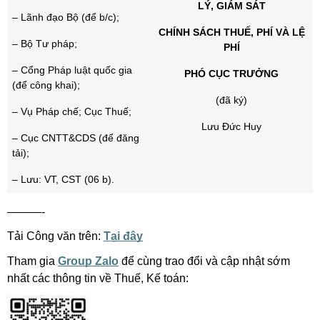
LÝ, GIÁM SÁT
– Lãnh đạo Bộ (để b/c);
CHÍNH SÁCH THUẾ, PHÍ VÀ LỆ
– Bộ Tư pháp;
PHÍ
– Cổng Pháp luật quốc gia
PHÓ CỤC TRƯỞNG
(để công khai);
(đã ký)
– Vụ Pháp chế; Cục Thuế;
Lưu Đức Huy
– Cục CNTT&CDS (để đăng
tải);
– Lưu: VT, CST (06 b).
———-
Tải Công văn trên:
Tại đây
Tham gia
Group Zalo
để cùng trao đổi và cập nhật sớm
nhất các thông tin về Thuế, Kế toán: