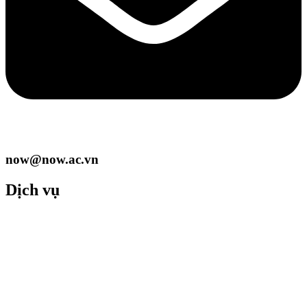
now@now.ac.vn
Dịch vụ