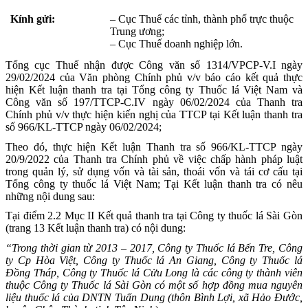
Kính gửi:
– Cục Thuế các tỉnh, thành phố trực thuộc
Trung ương;
– Cục Thuế doanh nghiệp lớn.
Tổng cục Thuế nhận được Công văn số 1314/VPCP-V.I ngày
29/02/2024 của Văn phòng Chính phủ v/v báo cáo kết quả thực
hiện Kết luận thanh tra tại Tổng công ty Thuốc lá Việt Nam và
Công văn số 197/TTCP-C.IV ngày 06/02/2024 của Thanh tra
Chính phủ v/v thực hiện kiến nghị của TTCP tại Kết luận thanh tra
số 966/KL-TTCP ngày 06/02/2024;
Theo đó, thực hiện Kết luận Thanh tra số 966/KL-TTCP ngày
20/9/2022 của Thanh tra Chính phủ về việc chấp hành pháp luật
trong quản lý, sử dụng vốn và tài sản, thoái vốn và tái cơ cấu tại
Tổng công ty thuốc lá Việt Nam; Tại Kết luận thanh tra có nêu
những nội dung sau:
Tại điểm 2.2 Mục II Kết quả thanh tra tại Công ty thuốc lá Sài Gòn
(trang 13 Kết luận thanh tra) có nội dung:
“Trong thời gian từ 2013 – 2017, Công ty Thuốc lá Bến Tre, Công
ty Cp Hòa Việt, Công ty Thuốc lá An Giang, Công ty Thuốc lá
Đồng Tháp, Công ty Thuốc lá Cửu Long là các công ty thành viên
thuộc Công ty Thuốc lá Sài Gòn có một số hợp đồng mua nguyên
liệu thuốc lá của DNTN Tuấn Dung (thôn Bình Lợi, xã Hảo Đước,