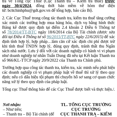
tra về Tổng cục Thuế (Cục Thanh tra – Kiểm tra thuế)
trước
ngày 30/4/2024
, đồng thời bản mềm về hòm thư điện
tử: bcttchinhphu@gdt.gov.vn để tổng hợp, báo cáo Bộ.
2. Các Cục Thuế trong công tác thanh tra, kiểm tra thuế tăng cường
xác minh các trường hợp mua hàng hóa, dịch vụ bằng hình thức
Bảng kê được quy định tại điểm 2.4 khoản 2 Điều 6 Thông tư
số
78/2014/TT-BTC
ngày 18/6/2014 của Bộ Tài chính
(được sửa
đổi tại Điều 4 Thông tư số
96/2015/TT-BTC
ngày 22/6/2015)
để xác
định tính hợp lý, hợp pháp…làm căn cứ xác định chi phí được trừ
khi tính thuế TNDN hợp lý, đúng quy định, tránh thất thu Ngân
sách nhà nước. Lưu ý đối với các doanh nghiệp có hành vi vi phạm
như doanh nghiệp tư nhân Tuấn Dung đã nêu tại Kết luận Thanh tra
số 966/KL-TTCP ngày 20/9/2022 của Thanh tra Chính phủ.
Trường hợp qua công tác thanh tra, kiểm tra, xác minh nếu phát hiện
các doanh nghiệp có vi phạm pháp luật về thuế thì xử lý theo quy
định; nếu có dấu hiệu tội phạm thì chuyển hồ sơ sang cơ quan chức
năng xử lý theo quy định của pháp luật.
Tổng cục Thuế thông báo để các Cục Thuế được biết và thực hiện./.
Nơi nhận:
TL. TỔNG CỤC TRƯỞNG
– Như trên;
CỤC TRƯỞNG
– Thanh tra – Bộ Tài chính (để
CỤC THANH TRA – KIỂM