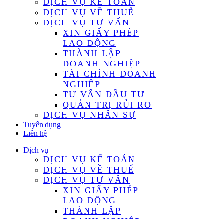
DỊCH VỤ KẾ TOÁN
DỊCH VỤ VỀ THUẾ
DỊCH VỤ TƯ VẤN
XIN GIẤY PHÉP
LAO ĐỘNG
THÀNH LẬP
DOANH NGHIỆP
TÀI CHÍNH DOANH
NGHIỆP
TƯ VẤN ĐẦU TƯ
QUẢN TRỊ RỦI RO
DỊCH VỤ NHÂN SỰ
Tuyển dụng
Liên hệ
Dịch vụ
DỊCH VỤ KẾ TOÁN
DỊCH VỤ VỀ THUẾ
DỊCH VỤ TƯ VẤN
XIN GIẤY PHÉP
LAO ĐỘNG
THÀNH LẬP