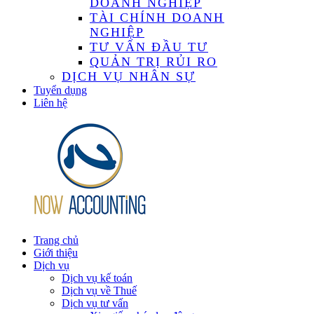
DOANH NGHIỆP
TÀI CHÍNH DOANH
NGHIỆP
TƯ VẤN ĐẦU TƯ
QUẢN TRỊ RỦI RO
DỊCH VỤ NHÂN SỰ
Tuyển dụng
Liên hệ
Trang chủ
Giới thiệu
Dịch vụ
Dịch vụ kế toán
Dịch vụ về Thuế
Dịch vụ tư vấn