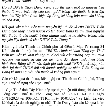
huyện Châu Thành, tỉnh Tây Ninh).
Hồ sơ DNTN Tuấn Dung cung cấp thể hiện một số nguyên liệu
thuốc lá mua trực tiếp của các người trồng cây thuốc lá trên địa
bàn tỉnh Tây Ninh (thực hiện lập Bảng kê hàng hóa mua vào không
có hóa đơn)
Kết quả xác minh việc mua nguyên liệu thuốc lá của DNTN Tuấn
Dung cho thấy, nhiều người có tên trong Bảng kê thu mua nguyên
liệu thuốc lá của người trồng nhưng thực tế họ không trồng, bán
nguyên liệu thuốc lá cho DNTN Tuấn Dung.”
Kiến nghị của Thanh tra Chính phủ tại điểm 1 Mục IV (trang 34
Kết luận thanh tra) như sau:
“Bộ Tài chính chỉ đạo Tổng cục Thuế
kiểm tra việc kê khai và nộp thuế đối với các trường hợp thu mua
nguyên liệu thuốc lá của các hộ nông dân được thực hiện bằng
hình thức Bảng kê để xác định giá tính thuế TNDN phù hợp; xác
định lại thuế TNDN đối với doanh nghiệp tư nhân Tuấn Dung do
Bảng kê mua nguyên liệu thuốc lá không phù hợp.”
Căn cứ kết quả thanh tra, kiến nghị của Thanh tra Chính phủ, Tổng
cục Thuế đề nghị các Cục Thuế:
1. Cục Thuế tỉnh Tây Ninh tiếp tục thực hiện nội dung chỉ đạo của
Tổng cục Thuế tại các Công văn số 5092/TCT-TTKT ngày
14/11/2023 và 106/TCT-TTKT ngày 10/01/2024 về kiểm tra việc
kê khai của doanh nghiệp tư nhân Tuấn Dung, báo cáo kết quả kiểm