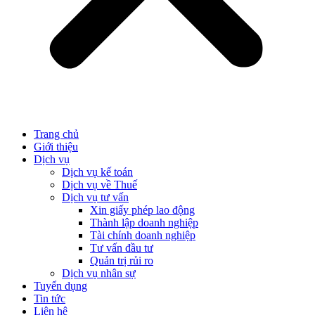
Trang chủ
Giới thiệu
Dịch vụ
Dịch vụ kế toán
Dịch vụ về Thuế
Dịch vụ tư vấn
Xin giấy phép lao động
Thành lập doanh nghiệp
Tài chính doanh nghiệp
Tư vấn đầu tư
Quản trị rủi ro
Dịch vụ nhân sự
Tuyển dụng
Tin tức
Liên hệ