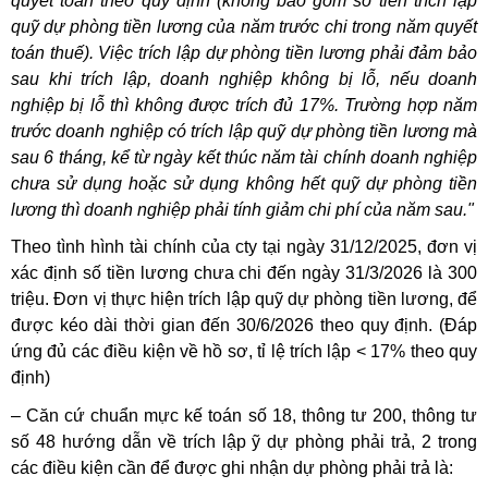
quyết toán theo quy định (không bao gồm số tiền trích lập
quỹ dự phòng tiền lương của năm trước chi trong năm quyết
toán thuế). Việc trích lập dự phòng tiền lương phải đảm bảo
sau khi trích lập, doanh nghiệp không bị lỗ, nếu doanh
nghiệp bị lỗ thì không được trích đủ 17%. Trường hợp năm
trước doanh nghiệp có trích lập quỹ dự phòng tiền lương mà
sau 6 tháng, kể từ ngày kết thúc năm tài chính doanh nghiệp
chưa sử dụng hoặc sử dụng không hết quỹ dự phòng tiền
lương thì doanh nghiệp phải tính giảm chi phí của năm sau."
Theo tình hình tài chính của cty tại ngày 31/12/2025, đơn vị
xác định số tiền lương chưa chi đến ngày 31/3/2026 là 300
triệu. Đơn vị thực hiện trích lập quỹ dự phòng tiền lương, để
được kéo dài thời gian đến 30/6/2026 theo quy định. (Đáp
ứng đủ các điều kiện về hồ sơ, tỉ lệ trích lập < 17% theo quy
định)
– Căn cứ chuẩn mực kế toán số 18, thông tư 200, thông tư
số 48 hướng dẫn về trích lập ỹ dự phòng phải trả, 2 trong
các điều kiện cần để được ghi nhận dự phòng phải trả là: