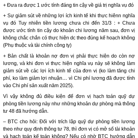
+ Đưa ra được 1 ước tính đáng tin cậy về giá trị nghĩa vụ đó
+ Sự giảm sút về những lợi ích kinh tế khi thực hiênn nghĩa
vụ đó Tuy nhiên tiền lương chưa chi đến 31/3 : + Chưa
được ước tính tin cậy do khoản chi lương năm sau, đơn vị
không chắc chắn có thực hiện dc theo đúng kế hoạch không
(Phụ thuộc và tài chính công ty)
+ Bản chất là khoản nợ đơn vị phải thực hiện do còn nợ
lương, và khi đơn vi thực hiện nghĩa vụ này sẽ không làm
giảm sút về các lợi ích kinh tế của đơn vị (ko làm tăng chi
phí, ko làm giảm lợi nhuận… vì Chi phí lương đã được tính
vào Chi phí sản xuất năm 2025).
Vì vậy không đủ điều kiện để đơn vị hạch toán quỹ dự
phòng tiền lương này như những khoản dự phòng mà thông
tư 48 đã hướng dẫn.
– BTC cho hỏi: Đối với trích lập quỹ dự phòng tiền lương
theo như quy định thông tư 78, thì đơn vị có mở sổ tài khoản
và hạch toán kế toán không? Nếu có nhờ BTC hướng dẫn