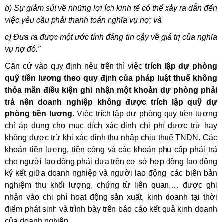
b) Sự giảm sút về những lợi ích kinh tế có thể xảy ra dẫn đến
việc yêu cầu phải thanh toán nghĩa vụ nợ; và
c) Đưa ra được một ước tính đáng tin cậy về giá trị của nghĩa
vụ nợ đó.”
Căn cứ vào quy định nêu trên thì việc
trích lập dự phòng
quỹ tiền lương theo quy định của pháp luật thuế không
thỏa mãn điều kiện ghi nhận một khoản dự phòng phải
trả nên doanh nghiệp không được trích lập quỹ dự
phòng tiền lương
. Việc trích lập dự phòng quỹ tiền lương
chỉ áp dụng cho mục đích xác định chi phí được trừ hay
không được trừ khi xác định thu nhập chịu thuế TNDN. Các
khoản tiền lương, tiền công và các khoản phụ cấp phải trả
cho người lao động phải dựa trên cơ sở hợp đồng lao động
ký kết giữa doanh nghiệp và người lao động, các biên bản
nghiệm thu khối lượng, chứng từ liên quan,… được ghi
nhận vào chi phí hoạt động sản xuất, kinh doanh tại thời
điểm phát sinh và trình bày trên báo cáo kết quả kinh doanh
của doanh nghiệp.