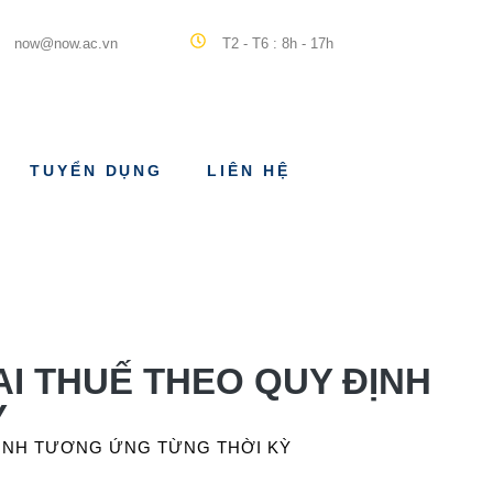
now@now.ac.vn
T2 - T6 : 8h - 17h
TUYỂN DỤNG
LIÊN HỆ
AI THUẾ THEO QUY ĐỊNH
Ỳ
ĐỊNH TƯƠNG ỨNG TỪNG THỜI KỲ