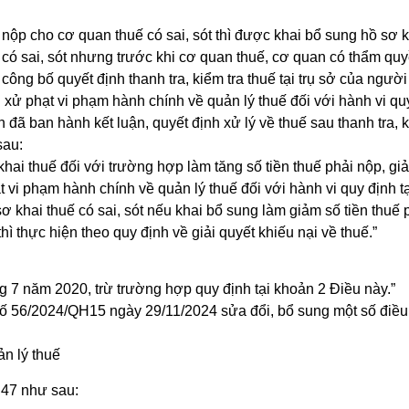
nộp cho cơ quan thuế có sai, sót thì được khai bổ sung hồ sơ k
 có sai, sót nhưng trước khi cơ quan thuế, cơ quan có thẩm quyề
ông bố quyết định thanh tra, kiểm tra thuế tại trụ sở của ngườ
 xử phạt vi phạm hành chính về quản lý thuế đối với hành vi qu
ã ban hành kết luận, quyết định xử lý về thuế sau thanh tra, ki
sau:
hai thuế đối với trường hợp làm tăng số tiền thuế phải nộp, gi
t vi phạm hành chính về quản lý thuế đối với hành vi quy định t
 khai thuế có sai, sót nếu khai bổ sung làm giảm số tiền thuế
hì thực hiện theo quy định về giải quyết khiếu nại về thuế.”
ng 7 năm 2020, trừ trường hợp quy định tại khoản 2 Điều này.”
số 56/2024/QH15 ngày 29/11/2024 sửa đổi, bổ sung một số điều 
ản lý thuế
 47 như sau: