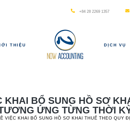
+84 28 2269 1357
IỚI THIỆU
DỊCH VỤ
C KHAI BỔ SUNG HỒ SƠ KH
TƯƠNG ỨNG TỪNG THỜI K
VỀ VIỆC KHAI BỔ SUNG HỒ SƠ KHAI THUẾ THEO QUY 