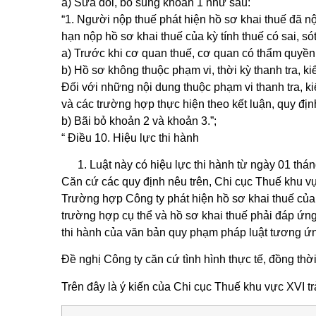
a) Sửa đổi, bổ sung khoản 1 như sau:
“1. Người nộp thuế phát hiện hồ sơ khai thuế đã nộ
hạn nộp hồ sơ khai thuế của kỳ tính thuế có sai, só
a) Trước khi cơ quan thuế, cơ quan có thẩm quyền c
b) Hồ sơ không thuộc phạm vi, thời kỳ thanh tra, kiể
Đối với những nội dung thuộc phạm vi thanh tra, ki
và các trường hợp thực hiện theo kết luận, quy đ
b) Bãi bỏ khoản 2 và khoản 3.”;
“ Điều 10. Hiệu lực thi hành
Luật này có hiệu lực thi hành từ ngày 01 thán
Căn cứ các quy định nêu trên, Chi cục Thuế khu vự
Trường hợp Công ty phát hiện hồ sơ khai thuế của n
trường hợp cụ thể và hồ sơ khai thuế phải đáp ứng 
thi hành của văn bản quy phạm pháp luật tương ứn
Đề nghị Công ty căn cứ tình hình thực tế, đồng thờ
Trên đây là ý kiến của Chi cục Thuế khu vực XVI trả