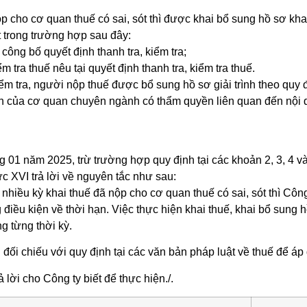
p cho cơ quan thuế có sai, sót thì được khai bổ sung hồ sơ khai
t trong trường hợp sau đây:
ông bố quyết định thanh tra, kiểm tra;
m tra thuế nêu tại quyết định thanh tra, kiểm tra thuế.
ểm tra, người nộp thuế được bổ sung hồ sơ giải trình theo quy đ
ịnh của cơ quan chuyên ngành có thẩm quyền liên quan đến nội 
g 01 năm 2025, trừ trường hợp quy định tại các khoản 2, 3, 4 và
c XVI trả lời về nguyên tắc như sau:
hiều kỳ khai thuế đã nộp cho cơ quan thuế có sai, sót thì Công
điều kiện về thời hạn. Việc thực hiện khai thuế, khai bổ sung 
g từng thời kỳ.
i đối chiếu với quy định tại các văn bản pháp luật về thuế để á
 lời cho Công ty biết để thực hiện./.