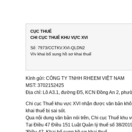
CỤC THUẾ
CHI CỤC THUẾ KHU VỰC XVI
Số: 7973/CCTKV.XVI-QLDN2
V/v khai bổ sung hồ sơ khai thuế
Kính gửi: CÔNG TY TNHH RHEEM VIỆT NAM
MST: 3702152425
Địa chỉ: Lô A3.1, đường Đ5, KCN Đồng An 2, phư
Chi cục Thuế khu vực XVI nhận được văn bản khô
khai thuế bị sai sót.
Qua nội dung văn bản nói trên, Chi cục Thuế khu v
Tại Điều 47 Điều 151 Luật Quản lý thuế số 38/20
“Điều 47. Khai bổ sung hồ sơ khai thuế