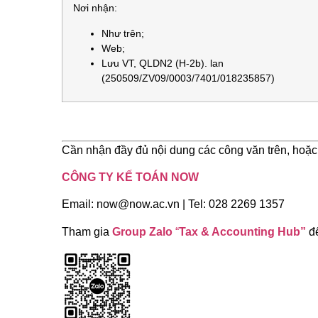
Nơi nhận:
Như trên;
Web;
Lưu VT, QLDN2 (H-2b). lan
(250509/ZV09/0003/7401/018235857)
Cần nhận đầy đủ nội dung các công văn trên, hoặc tr
CÔNG TY KẾ TOÁN NOW
Email: now@now.ac.vn | Tel: 028 2269 1357
Tham gia
Group Zalo
“
Tax & Accounting Hub”
đ